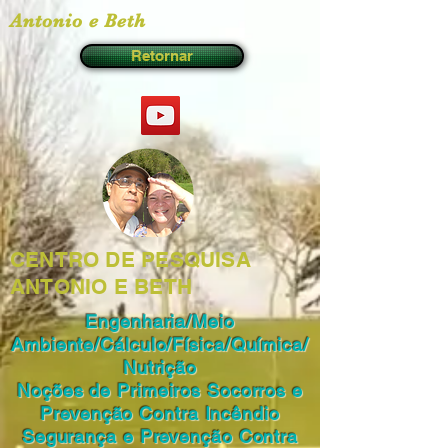
Antonio e Beth
Retornar
CENTRO DE PESQUISA
ANTONIO E BETH
Engenharia/Meio
Ambiente/Cálculo/Física/Química/
Nutrição
Noções de Primeiros Socorros e
Prevenção Contra Incêndio
Segurança e Prevenção Contra